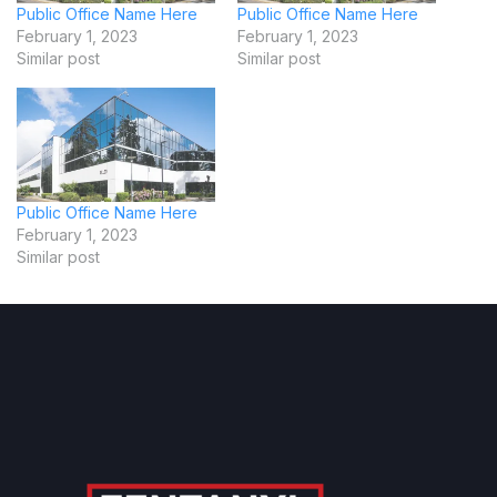
Public Office Name Here
Public Office Name Here
February 1, 2023
February 1, 2023
Similar post
Similar post
Public Office Name Here
February 1, 2023
Similar post